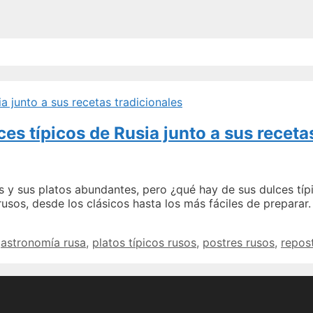
ces típicos de Rusia junto a sus receta
 y sus platos abundantes, pero ¿qué hay de sus dulces típi
rusos, desde los clásicos hasta los más fáciles de prepara
Descubre
los
astronomía rusa
,
platos típicos rusos
,
postres rusos
,
repost
deliciosos
postres
y
dulces
típicos