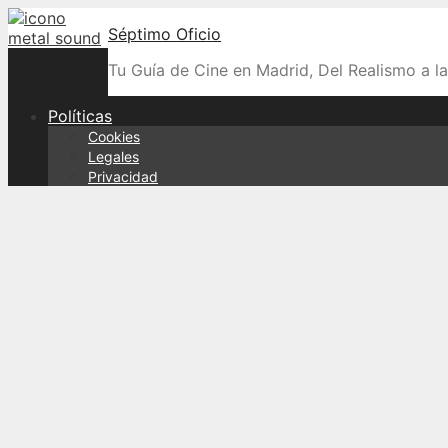
Skip
Séptimo Oficio
to
content
Tu Guía de Cine en Madrid, Del Realismo a l
Políticas
Cookies
Legales
Privacidad